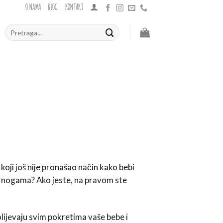
O NAMA
BLOG
KONTAKT
Pretraži:
ja koji još nije pronašao način kako bebi
na nogama? Ako jeste, na pravom ste
lijevaju svim pokretima vaše bebe i