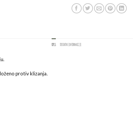
OPIS
DODATNE INFORMACIJE
ju.
oženo protiv klizanja.