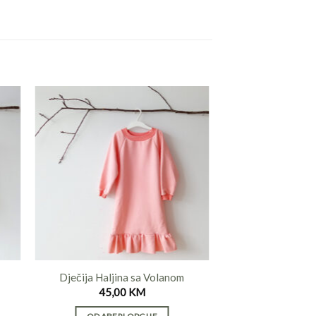
Dječija Haljina sa Volanom
45,00
KM