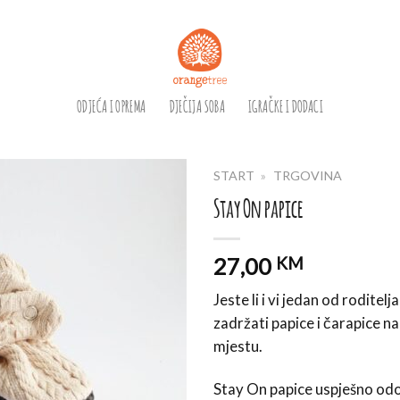
ODJEĆA I OPREMA
DJEČIJA SOBA
IGRAČKE I DODACI
START
»
TRGOVINA
Stay On papice
27,00
KM
Jeste li i vi jedan od roditel
zadržati papice i čarapice 
mjestu.
Stay On papice uspješno odo