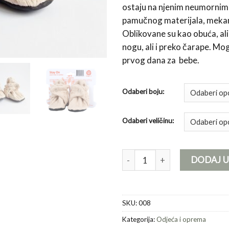
ostaju na njenim neumorni
pamučnog materijala, mekane
Oblikovane su kao obuća, ali 
nogu, ali i preko čarape. Mogu 
prvog dana za bebe.
Odaberi boju:
Odaberi veličinu:
Stay On papice količina
DODAJ 
SKU:
008
Kategorija:
Odjeća i oprema