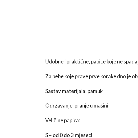
Udobne i praktične, papice koje ne spada
Za bebe koje prave prve korake dno je obl
Sastav materijala: pamuk
Održavanje: pranje u mašini
Veličine papica:
S – od 0 do 3 mjeseci