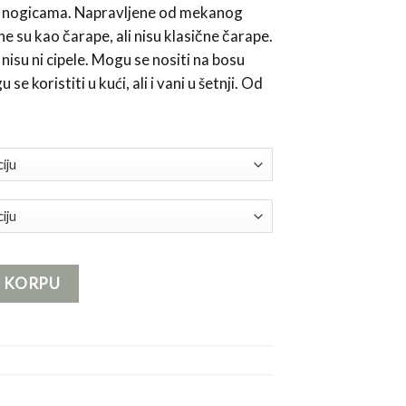
m nogicama. Napravljene od mekanog
 su kao čarape, ali nisu klasične čarape.
nisu ni cipele. Mogu se nositi na bosu
se koristiti u kući, ali i vani u šetnji. Od
U KORPU