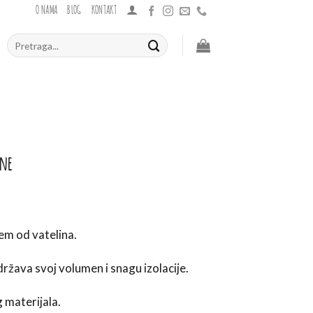
O NAMA
BLOG
KONTAKT
Pretraži:
ane
em od vatelina.
ržava svoj volumen i snagu izolacije.
materijala.