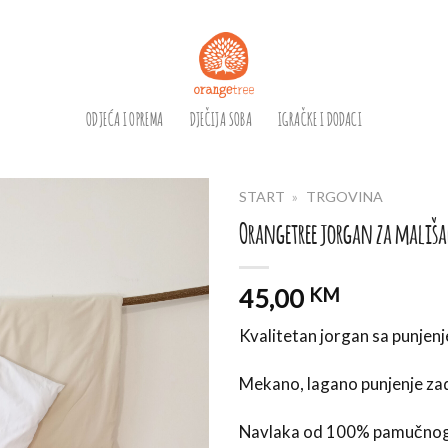
ODJEĆA I OPREMA
DJEČIJA SOBA
IGRAČKE I DODACI
START
»
TRGOVINA
Orangetree jorgan za mališ
45,00
KM
Kvalitetan jorgan sa punjenj
Mekano, lagano punjenje zad
Navlaka od 100% pamučnog 