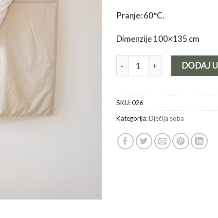
Pranje: 60°C.
Dimenzije 100×135 cm
Orangetree jorgan za mališane 
DODAJ 
SKU:
026
Kategorija:
Dječija soba