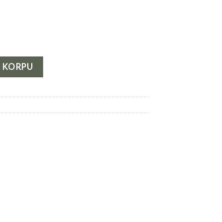
količina
U KORPU